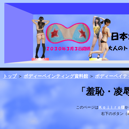
トップ
＞
ボディーペインティング資料館
＞
ボディーペイテ
「羞恥・凌辱・
このページは
Ｋｏｊｉｒｏ様
か
右下のボタン（