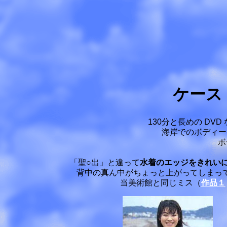
ケー
130分と長めの D
海岸でのボディー
ボ
「聖○出」と違って
水着のエッジをきれい
背中の真ん中がちょっと上がってしまっ
当美術館と同じミス（
作品１