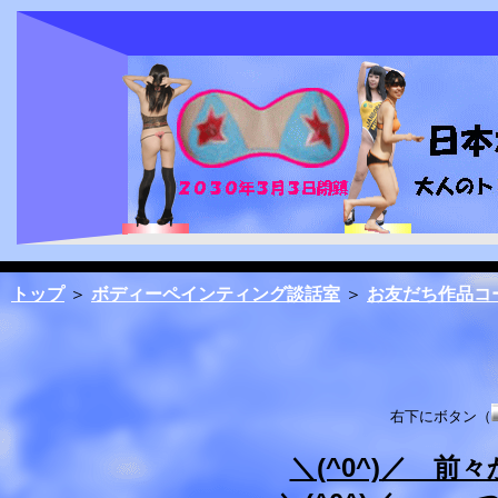
トップ
＞
ボディーペインティング談話室
＞
お友だち作品コ
右下にボタン（
＼(^0^)／ 前