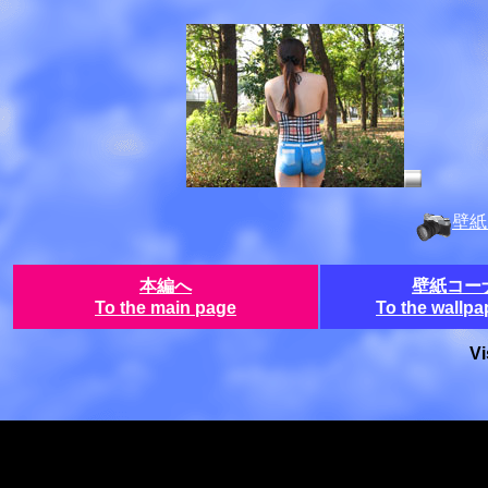
壁紙コ
本編へ
壁紙コー
To the main page
To the wallpa
Vi